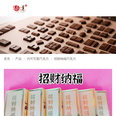
-
-
-
首页
产品
代可可脂巧克力
招财纳福巧克力