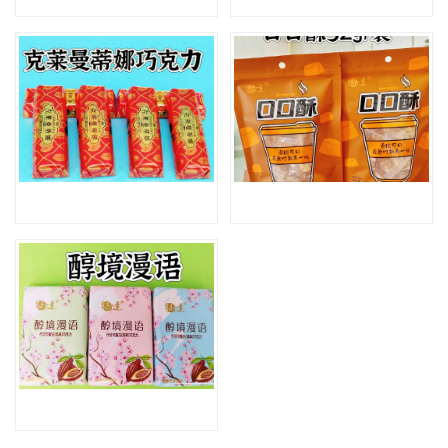
克莱曼蒂娜巧克力
口口酥
醇境漫语